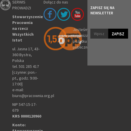
SERWIS
Dołącz do nas
PROWADZI
ZAPISZ SIĘ NA
NEWSLETTER
Stowarzyszenie
Pracownia
na rzecz
Jesteśmy
ZAPISZ
Wszystkich
organizacją
Istot
pożytku
publicznego
ul. Jasna 17, 43-
360 Bystra,
Polska
tel. 501 285 417
[czynne: pon.-
pt., godz. 9:00-
17:00]
e-mail:
biuro@pracownia.org.pl
NIP 547-15-17-
679
KRS 0000120960
Konto:
Stowarzyszenie