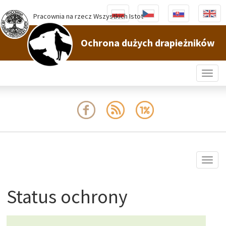
Pracownia na rzecz Wszystkich Istot
Ochrona dużych drapieżników
Togg
navig
Togg
navig
Status ochrony