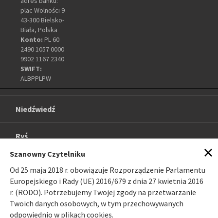
adres banku:
plac Wolności 9
43-300 Bielsko-
Biała, Polska
Konto:
PL 60
2490 1057 0000
9902 1167 2340
SWIFT:
ALBPPLPW
Niedźwiedź
Ryś
×
Szanowny Czytelniku
O projekcie
Od 25 maja 2018 r. obowiązuje Rozporządzenie Parlamentu
Europejskiego i Rady (UE) 2016/679 z dnia 27 kwietnia 2016
Galeria
r. (RODO). Potrzebujemy Twojej zgody na przetwarzanie
Twoich danych osobowych, w tym przechowywanych
odpowiednio w plikach cookies.
Linki