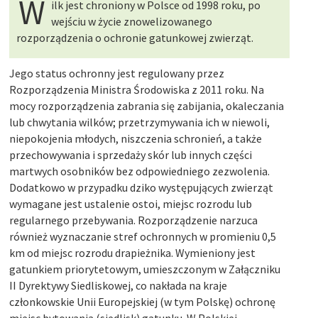
W
ilk jest chroniony w Polsce od 1998 roku, po
wejściu w życie znowelizowanego
rozporządzenia o ochronie gatunkowej zwierząt.
Jego status ochronny jest regulowany przez
Rozporządzenia Ministra Środowiska z 2011 roku. Na
mocy rozporządzenia zabrania się zabijania, okaleczania
lub chwytania wilków; przetrzymywania ich w niewoli,
niepokojenia młodych, niszczenia schronień, a także
przechowywania i sprzedaży skór lub innych części
martwych osobników bez odpowiedniego zezwolenia.
Dodatkowo w przypadku dziko występujących zwierząt
wymagane jest ustalenie ostoi, miejsc rozrodu lub
regularnego przebywania. Rozporządzenie narzuca
również wyznaczanie stref ochronnych w promieniu 0,5
km od miejsc rozrodu drapieżnika. Wymieniony jest
gatunkiem priorytetowym, umieszczonym w Załączniku
II Dyrektywy Siedliskowej, co nakłada na kraje
członkowskie Unii Europejskiej (w tym Polskę) ochronę
miejsc bytowania (siedlisk) gatunku. W Polskiej