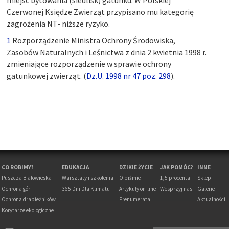
Czerwonej Księdze Zwierząt przypisano mu kategorię
zagrożenia NT- niższe ryzyko.
1
Rozporządzenie Ministra Ochrony Środowiska,
Zasobów Naturalnych i Leśnictwa z dnia 2 kwietnia 1998 r.
zmieniające rozporządzenie w sprawie ochrony
gatunkowej zwierząt. (
Dz.U. 1998 nr 47 poz. 298
).
CO ROBIMY?
EDUKACJA
DZIKIE ŻYCIE
JAK POMÓC?
INNE
Puszcza Białowieska
Warsztaty i szkolenia
O piśmie
1,5 procenta
Sklep
Ochrona gór
365 Dni Dla Klimatu
Artykuły on-line
Wesprzyj nas
Galerie
Ochrona drapieżników
Prenumerata
Aktualności
Korytarze ekologiczne