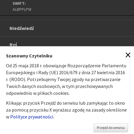
SWIFT:
ALBPPLPW
Niedźwiedź
Ryś
×
Szanowny Czytelniku
O projekcie
Od 25 maja 2018 r. obowiązuje Rozporządzenie Parlamentu
Europejskiego i Rady (UE) 2016/679 z dnia 27 kwietnia 2016
Galeria
r. (RODO). Potrzebujemy Twojej zgody na przetwarzanie
Twoich danych osobowych, w tym przechowywanych
odpowiednio w plikach cookies.
Linki
Klikając przycisk Przejdź do serwisu lub zamykając to okno
za pomocą przycisku X wyrażasz zgodę na zasady określone
Kontakt
w
Polityce prywatności
.
Przejdź do serwisu