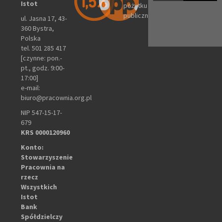
Istot
pożytku
publicznego
ul. Jasna 17, 43-
360 Bystra,
Polska
tel. 501 285 417
[czynne: pon.-
pt., godz. 9:00-
17:00]
e-mail:
biuro@pracownia.org.pl
NIP 547-15-17-
679
KRS 0000120960
Konto:
Stowarzyszenie
Pracownia na
rzecz
Wszystkich
Istot
Bank
Spółdzielczy