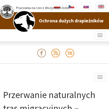
Pracownia na rzecz Wszystkich Istot
Ochrona dużych drapieżników
Togg
navig
Togg
navig
Przerwanie naturalnych
tras migracyjnych –