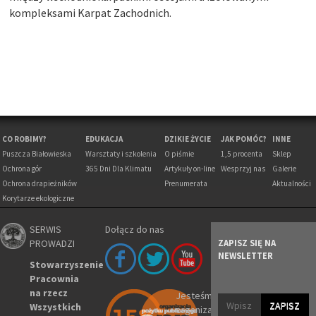
kompleksami Karpat Zachodnich.
CO ROBIMY?
EDUKACJA
DZIKIE ŻYCIE
JAK POMÓC?
INNE
Puszcza Białowieska
Warsztaty i szkolenia
O piśmie
1,5 procenta
Sklep
Ochrona gór
365 Dni Dla Klimatu
Artykuły on-line
Wesprzyj nas
Galerie
Ochrona drapieżników
Prenumerata
Aktualności
Korytarze ekologiczne
SERWIS
Dołącz do nas
PROWADZI
ZAPISZ SIĘ NA
NEWSLETTER
Stowarzyszenie
Pracownia
na rzecz
Jesteśmy
ZAPISZ
Wszystkich
organizacją