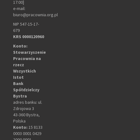
17:00]
e-mail:
biuro@pracownia.org.pl
NIP 547-15-17-
679
KRS 0000120960
Konto:
Stowarzyszenie
Pracownia na
rzecz
Wszystkich
Istot
Bank
Spółdzielczy
Bystra
adres banku: ul.
Zdrojowa 3
43-360 Bystra,
Polska
Konto:
15 8133
0003 0001 0429
2000 0001