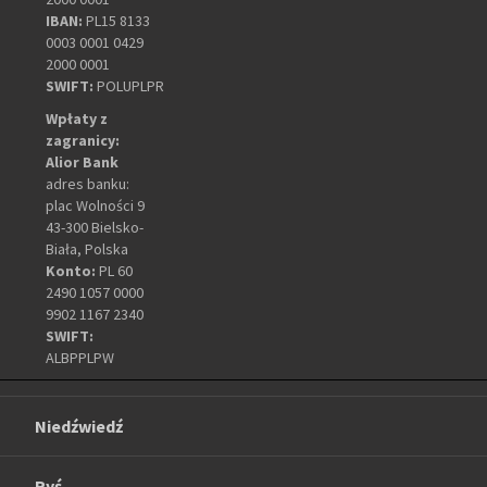
IBAN:
PL15 8133
0003 0001 0429
2000 0001
SWIFT:
POLUPLPR
Wpłaty z
zagranicy:
Alior Bank
adres banku:
plac Wolności 9
43-300 Bielsko-
Biała, Polska
Konto:
PL 60
2490 1057 0000
9902 1167 2340
SWIFT:
ALBPPLPW
Niedźwiedź
Ryś