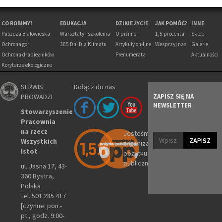
CO ROBIMY?
EDUKACJA
DZIKIE ŻYCIE
JAK POMÓC?
INNE
Puszcza Białowieska
Warsztaty i szkolenia
O piśmie
1,5 procenta
Sklep
Ochrona gór
365 Dni Dla Klimatu
Artykuły on-line
Wesprzyj nas
Galerie
Ochrona drapieżników
Prenumerata
Aktualności
Korytarze ekologiczne
SERWIS
Dołącz do nas
PROWADZI
ZAPISZ SIĘ NA
NEWSLETTER
Stowarzyszenie
Pracownia
na rzecz
Jesteśmy
ZAPISZ
Wszystkich
organizacją
Istot
pożytku
publicznego
ul. Jasna 17, 43-
360 Bystra,
Polska
tel. 501 285 417
[czynne: pon.-
pt., godz. 9:00-