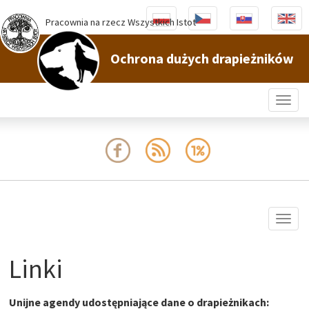
Pracownia na rzecz Wszystkich Istot
Ochrona dużych drapieżników
Togg
navig
Togg
navig
Linki
Unijne agendy udostępniające dane o drapieżnikach: