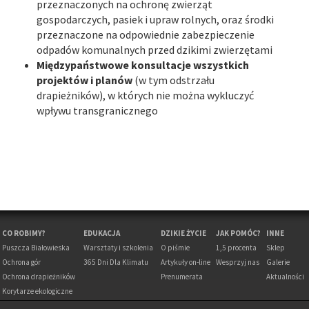
przeznaczonych na ochronę zwierząt
gospodarczych, pasiek i upraw rolnych, oraz środki
przeznaczone na odpowiednie zabezpieczenie
odpadów komunalnych przed dzikimi zwierzętami
Międzypaństwowe konsultacje wszystkich
projektów i planów
(w tym odstrzału
drapieżników), w których nie można wykluczyć
wpływu transgranicznego
CO ROBIMY?
EDUKACJA
DZIKIE ŻYCIE
JAK POMÓC?
INNE
Puszcza Białowieska
Warsztaty i szkolenia
O piśmie
1,5 procenta
Sklep
Ochrona gór
365 Dni Dla Klimatu
Artykuły on-line
Wesprzyj nas
Galerie
Ochrona drapieżników
Prenumerata
Aktualności
Korytarze ekologiczne