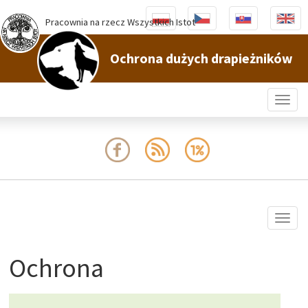
Pracownia na rzecz Wszystkich Istot
Ochrona dużych drapieżników
Togg
navig
Togg
navig
Ochrona