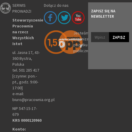
SERWIS
Dołącz do nas
PROWADZI
ZAPISZ SIĘ NA
NEWSLETTER
Stowarzyszenie
Pracownia
na rzecz
Jesteśmy
ZAPISZ
Wszystkich
organizacją
Istot
pożytku
publicznego
ul. Jasna 17, 43-
360 Bystra,
Polska
tel. 501 285 417
[czynne: pon.-
pt., godz. 9:00-
17:00]
e-mail:
biuro@pracownia.org.pl
NIP 547-15-17-
679
KRS 0000120960
Konto: