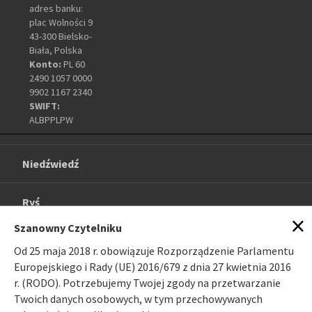
adres banku:
plac Wolności 9
43-300 Bielsko-
Biała, Polska
Konto:
PL 60
2490 1057 0000
9902 1167 2340
SWIFT:
ALBPPLPW
Niedźwiedź
Ryś
×
Szanowny Czytelniku
O projekcie
Od 25 maja 2018 r. obowiązuje Rozporządzenie Parlamentu
Europejskiego i Rady (UE) 2016/679 z dnia 27 kwietnia 2016
Galeria
r. (RODO). Potrzebujemy Twojej zgody na przetwarzanie
Twoich danych osobowych, w tym przechowywanych