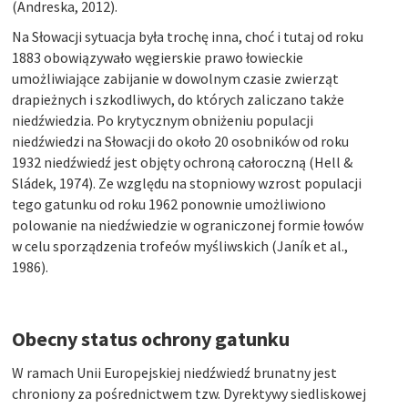
(Andreska, 2012).
Na Słowacji sytuacja była trochę inna, choć i tutaj od roku
1883 obowiązywało węgierskie prawo łowieckie
umożliwiające zabijanie w dowolnym czasie zwierząt
drapieżnych i szkodliwych, do których zaliczano także
niedźwiedzia. Po krytycznym obniżeniu populacji
niedźwiedzi na Słowacji do około 20 osobników od roku
1932 niedźwiedź jest objęty ochroną całoroczną (Hell &
Sládek, 1974). Ze względu na stopniowy wzrost populacji
tego gatunku od roku 1962 ponownie umożliwiono
polowanie na niedźwiedzie w ograniczonej formie łowów
w celu sporządzenia trofeów myśliwskich (Janík et al.,
1986).
Obecny status ochrony gatunku
W ramach Unii Europejskiej niedźwiedź brunatny jest
chroniony za pośrednictwem tzw. Dyrektywy siedliskowej