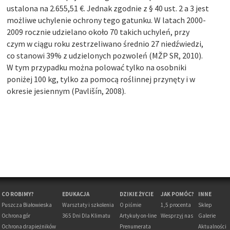
ustalona na 2.655,51 €. Jednak zgodnie z § 40 ust. 2 a 3 jest
możliwe uchylenie ochrony tego gatunku. W latach 2000-
2009 rocznie udzielano około 70 takich uchyleń, przy
czym w ciągu roku zestrzeliwano średnio 27 niedźwiedzi,
co stanowi 39% z udzielonych pozwoleń (MŽP SR, 2010).
W tym przypadku można polować tylko na osobniki
poniżej 100 kg, tylko za pomocą roślinnej przynęty i w
okresie jesiennym (Pavlišín, 2008).
CO ROBIMY?
EDUKACJA
DZIKIE ŻYCIE
JAK POMÓC?
INNE
Puszcza Białowieska
Warsztaty i szkolenia
O piśmie
1,5 procenta
Sklep
Ochrona gór
365 Dni Dla Klimatu
Artykuły on-line
Wesprzyj nas
Galerie
Ochrona drapieżników
Prenumerata
Aktualności