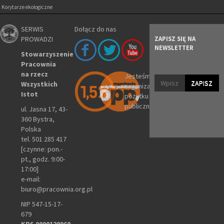
Korytarze ekologiczne
SERWIS
Dołącz do nas
PROWADZI
ZAPISZ SIĘ NA
NEWSLETTER
Stowarzyszenie
Pracownia
na rzecz
Jesteśmy
ZAPISZ
Wszystkich
organizacją
Istot
pożytku
publicznego
ul. Jasna 17, 43-
360 Bystra,
Polska
tel. 501 285 417
[czynne: pon.-
pt., godz. 9:00-
17:00]
e-mail:
biuro@pracownia.org.pl
NIP 547-15-17-
679
KRS 0000120960