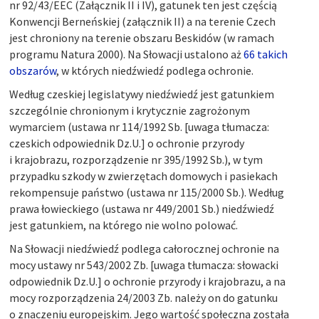
nr 92/43/EEC (Załącznik II i IV), gatunek ten jest częścią
Konwencji Berneńskiej (załącznik II) a na terenie Czech
jest chroniony na terenie obszaru Beskidów (w ramach
programu Natura 2000). Na Słowacji ustalono aż
66 takich
obszarów
, w których niedźwiedź podlega ochronie.
Według czeskiej legislatywy niedźwiedź jest gatunkiem
szczególnie chronionym i krytycznie zagrożonym
wymarciem (ustawa nr 114/1992 Sb. [uwaga tłumacza:
czeskich odpowiednik Dz.U.] o ochronie przyrody
i krajobrazu, rozporządzenie nr 395/1992 Sb.), w tym
przypadku szkody w zwierzętach domowych i pasiekach
rekompensuje państwo (ustawa nr 115/2000 Sb.). Według
prawa łowieckiego (ustawa nr 449/2001 Sb.) niedźwiedź
jest gatunkiem, na którego nie wolno polować.
Na Słowacji niedźwiedź podlega całorocznej ochronie na
mocy ustawy nr 543/2002 Zb. [uwaga tłumacza: słowacki
odpowiednik Dz.U.] o ochronie przyrody i krajobrazu, a na
mocy rozporządzenia 24/2003 Zb. należy on do gatunku
o znaczeniu europejskim. Jego wartość społeczna została