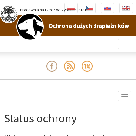
Pracownia na rzecz Wszystkich Istot
Ochrona dużych drapieżników
Togg
navig
Togg
navig
Status ochrony