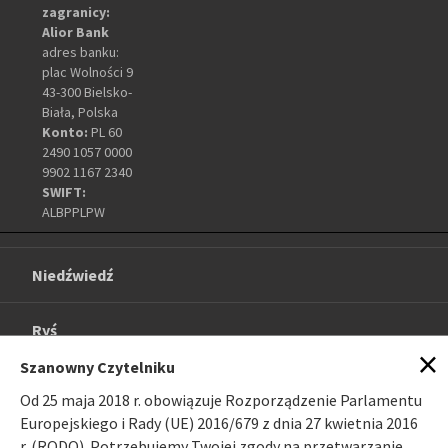
zagranicy:
Alior Bank
adres banku:
plac Wolności 9
43-300 Bielsko-
Biała, Polska
Konto:
PL 60
2490 1057 0000
9902 1167 2340
SWIFT:
ALBPPLPW
Niedźwiedź
Ryś
×
Szanowny Czytelniku
O projekcie
Od 25 maja 2018 r. obowiązuje Rozporządzenie Parlamentu
Europejskiego i Rady (UE) 2016/679 z dnia 27 kwietnia 2016
Galeria
r. (RODO). Potrzebujemy Twojej zgody na przetwarzanie