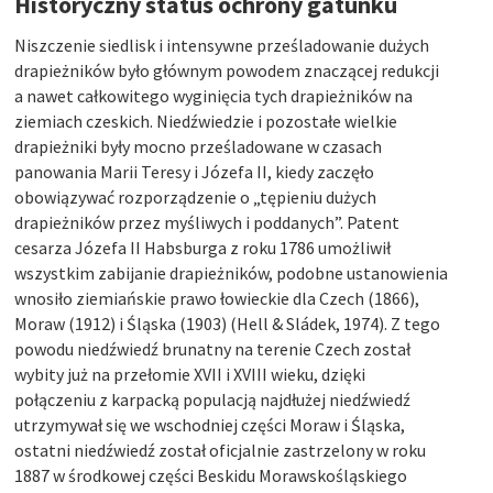
Historyczny status ochrony gatunku
Niszczenie siedlisk i intensywne prześladowanie dużych
drapieżników było głównym powodem znaczącej redukcji
a nawet całkowitego wyginięcia tych drapieżników na
ziemiach czeskich. Niedźwiedzie i pozostałe wielkie
drapieżniki były mocno prześladowane w czasach
panowania Marii Teresy i Józefa II, kiedy zaczęło
obowiązywać rozporządzenie o „tępieniu dużych
drapieżników przez myśliwych i poddanych”. Patent
cesarza Józefa II Habsburga z roku 1786 umożliwił
wszystkim zabijanie drapieżników, podobne ustanowienia
wnosiło ziemiańskie prawo łowieckie dla Czech (1866),
Moraw (1912) i Śląska (1903) (Hell & Sládek, 1974). Z tego
powodu niedźwiedź brunatny na terenie Czech został
wybity już na przełomie XVII i XVIII wieku, dzięki
połączeniu z karpacką populacją najdłużej niedźwiedź
utrzymywał się we wschodniej części Moraw i Śląska,
ostatni niedźwiedź został oficjalnie zastrzelony w roku
1887 w środkowej części Beskidu Morawskośląskiego