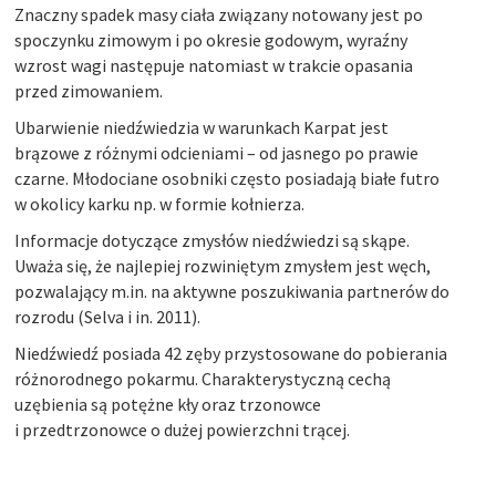
Znaczny spadek masy ciała związany notowany jest po
spoczynku zimowym i po okresie godowym, wyraźny
wzrost wagi następuje natomiast w trakcie opasania
przed zimowaniem.
Ubarwienie niedźwiedzia w warunkach Karpat jest
brązowe z różnymi odcieniami – od jasnego po prawie
czarne. Młodociane osobniki często posiadają białe futro
w okolicy karku np. w formie kołnierza.
Informacje dotyczące zmysłów niedźwiedzi są skąpe.
Uważa się, że najlepiej rozwiniętym zmysłem jest węch,
pozwalający m.in. na aktywne poszukiwania partnerów do
rozrodu (Selva i in. 2011).
Niedźwiedź posiada 42 zęby przystosowane do pobierania
różnorodnego pokarmu. Charakterystyczną cechą
uzębienia są potężne kły oraz trzonowce
i przedtrzonowce o dużej powierzchni trącej.