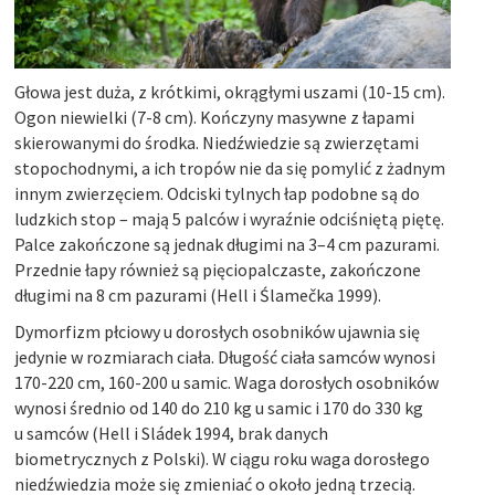
Głowa jest duża, z krótkimi, okrągłymi uszami (10-15 cm).
Ogon niewielki (7-8 cm). Kończyny masywne z łapami
skierowanymi do środka. Niedźwiedzie są zwierzętami
stopochodnymi, a ich tropów nie da się pomylić z żadnym
innym zwierzęciem. Odciski tylnych łap podobne są do
ludzkich stop – mają 5 palców i wyraźnie odciśniętą piętę.
Palce zakończone są jednak długimi na 3–4 cm pazurami.
Przednie łapy również są pięciopalczaste, zakończone
długimi na 8 cm pazurami (Hell i Ślamečka 1999).
Dymorfizm płciowy u dorosłych osobników ujawnia się
jedynie w rozmiarach ciała. Długość ciała samców wynosi
170-220 cm, 160-200 u samic. Waga dorosłych osobników
wynosi średnio od 140 do 210 kg u samic i 170 do 330 kg
u samców (Hell i Sládek 1994, brak danych
biometrycznych z Polski). W ciągu roku waga dorosłego
niedźwiedzia może się zmieniać o około jedną trzecią.