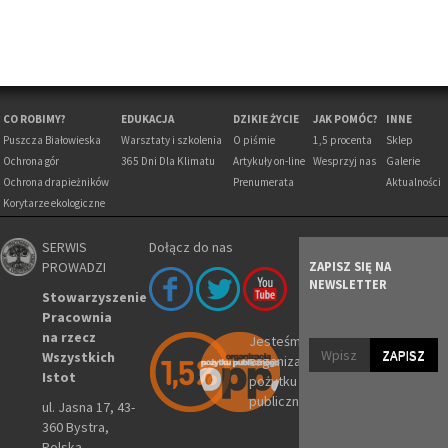
CO ROBIMY?
EDUKACJA
DZIKIE ŻYCIE
JAK POMÓC?
INNE
Puszcza Białowieska
Warsztaty i szkolenia
O piśmie
1,5 procenta
Sklep
Ochrona gór
365 Dni Dla Klimatu
Artykuły on-line
Wesprzyj nas
Galerie
Ochrona drapieżników
Prenumerata
Aktualności
Korytarze ekologiczne
SERWIS
Dołącz do nas
PROWADZI
ZAPISZ SIĘ NA
NEWSLETTER
Stowarzyszenie
Pracownia
na rzecz
Jesteśmy
ZAPISZ
Wszystkich
organizacją
Istot
pożytku
publicznego
ul. Jasna 17, 43-
360 Bystra,
Polska