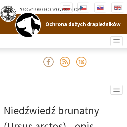
Pracownia na rzecz Wszystkich Istot
Ochrona dużych drapieżników
Togg
navig
Togg
navig
Niedźwiedź brunatny
(Ursus arctos) - opis