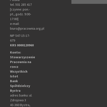
tel. 501 285 417
[czynne: pon.-
pt., godz. 9:00-
17:00]
e-mail:
biuro@pracownia.org.pl
NIP 547-15-17-
679
KRS 0000120960
Konto:
Stowarzyszenie
Pracownia na
rzecz
Wszystkich
Istot
Bank
Spółdzielczy
Bystra
adres banku: ul.
Zdrojowa 3
43-360 Bystra,