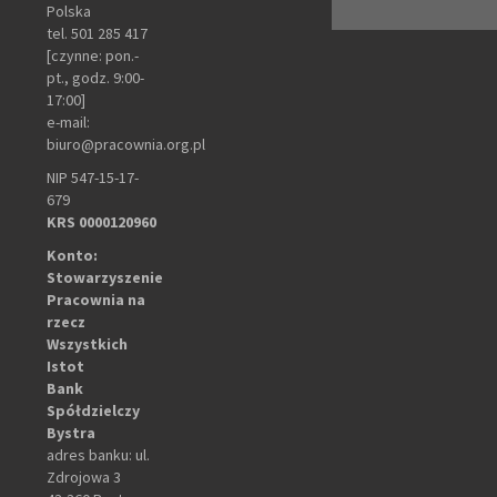
Polska
tel. 501 285 417
[czynne: pon.-
pt., godz. 9:00-
17:00]
e-mail:
biuro@pracownia.org.pl
NIP 547-15-17-
679
KRS 0000120960
Konto:
Stowarzyszenie
Pracownia na
rzecz
Wszystkich
Istot
Bank
Spółdzielczy
Bystra
adres banku: ul.
Zdrojowa 3