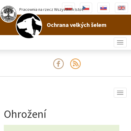
Pracownia na rzecz Wszystkich Istot
Ochrana velkých šelem
Togg
navig
Togg
navig
Ohrožení