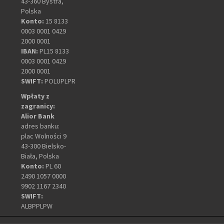
43-360 Bystra,
Polska
Konto:
15 8133
0003 0001 0429
2000 0001
IBAN:
PL15 8133
0003 0001 0429
2000 0001
SWIFT:
POLUPLPR
Wpłaty z
zagranicy:
Alior Bank
adres banku:
plac Wolności 9
43-300 Bielsko-
Biała, Polska
Konto:
PL 60
2490 1057 0000
9902 1167 2340
SWIFT:
ALBPPLPW