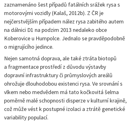
zaznamenáno šest případů fatálních srážek rysa s
motorovými vozidly (Kalaš, 2012b). Z ČR je
nejčerstvějším případem nález rysa zabitého autem
na dálnici D1 na podzim 2013 nedaleko obce
Koberovice u Humpolce. Jednalo se pravděpodobně
o migrujícího jedince.
Nejen samotná doprava, ale také ztráta biotopů
a fragmentace prostředí z důvodu výstavby
dopravní infrastruktury či průmyslových areálů
ohrožuje dlouhodobou existenci rysa. Ve srovnání s
vlkem nebo medvědem má tato kočkovitá šelma
poměrně malé schopnosti disperze v kulturní krajině,
což může vést k postupné izolaci a ztrátě genetické
variability populací.