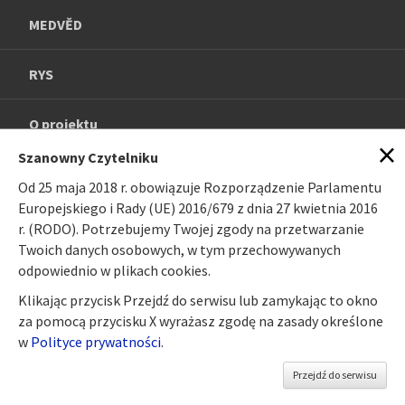
MEDVĚD
RYS
O projektu
×
Szanowny Czytelniku
Fotogalerie
Od 25 maja 2018 r. obowiązuje Rozporządzenie Parlamentu
Europejskiego i Rady (UE) 2016/679 z dnia 27 kwietnia 2016
Publikace
r. (RODO). Potrzebujemy Twojej zgody na przetwarzanie
Twoich danych osobowych, w tym przechowywanych
odpowiednio w plikach cookies.
Odkazy
Klikając przycisk Przejdź do serwisu lub zamykając to okno
za pomocą przycisku X wyrażasz zgodę na zasady określone
Kontakty
w
Polityce prywatności
.
Przejdź do serwisu