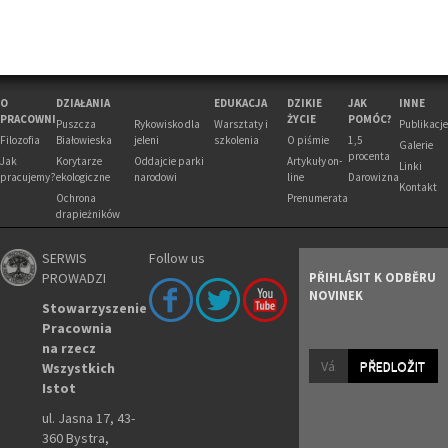
O
DZIAŁANIA
EDUKACJA
DZIKIE
JAK
INNE
PRACOWNI
ŻYCIE
POMÓC?
Puszcza
Rykowisko dla
Warsztaty i
Publikacje
Filozofia
Białowieska
jeleni
szkolenia
O piśmie
1,5
Galerie
procenta
Jak
Korytarze
Oddajcie parki
Artykuły on-
Linki
pracujemy?
ekologiczne
narodowi
line
Darowizna
Kontakt
Ochrona
Prenumerata
drapieżników
SERWIS
Follow us
PROWADZI
PŘIHLÁSIT K ODBĚRU
NOVINEK
Stowarzyszenie
Pracownia
na rzecz
PŘEDLOŽIT
Wszystkich
Istot
ul. Jasna 17, 43-
360 Bystra,