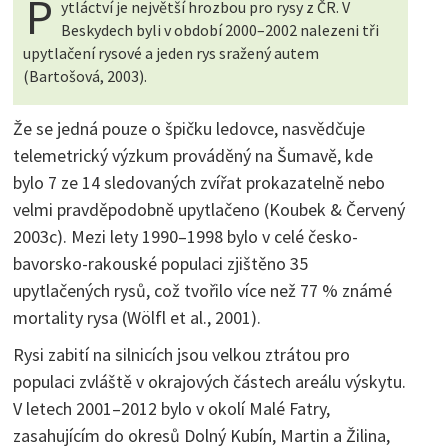
P
ytláctví je největší hrozbou pro rysy z ČR. V
Beskydech byli v období 2000–2002 nalezeni tři
upytlačení rysové a jeden rys sražený autem
(Bartošová, 2003).
Že se jedná pouze o špičku ledovce, nasvědčuje
telemetrický výzkum prováděný na Šumavě, kde
bylo 7 ze 14 sledovaných zvířat prokazatelně nebo
velmi pravděpodobně upytlačeno (Koubek & Červený
2003c). Mezi lety 1990–1998 bylo v celé česko-
bavorsko-rakouské populaci zjištěno 35
upytlačených rysů, což tvořilo více než 77 % známé
mortality rysa (Wölfl et al., 2001).
Rysi zabití na silnicích jsou velkou ztrátou pro
populaci zvláště v okrajových částech areálu výskytu.
V letech 2001–2012 bylo v okolí Malé Fatry,
zasahujícím do okresů Dolný Kubín, Martin a Žilina,