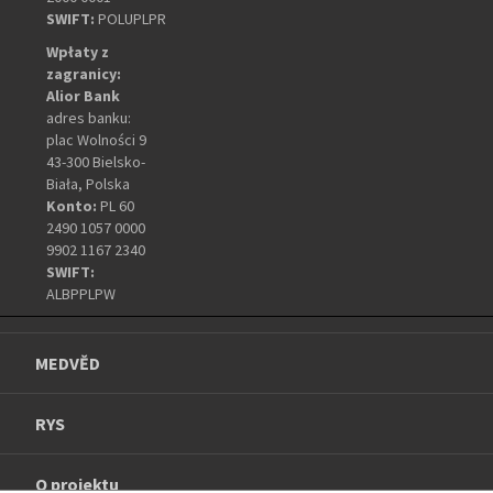
SWIFT:
POLUPLPR
Wpłaty z
zagranicy:
Alior Bank
adres banku:
plac Wolności 9
43-300 Bielsko-
Biała, Polska
Konto:
PL 60
2490 1057 0000
9902 1167 2340
SWIFT:
ALBPPLPW
MEDVĚD
RYS
O projektu