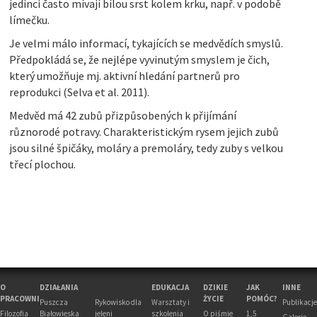
jedinci často mívají bílou srst kolem krku, např. v podobě
límečku.
Je velmi málo informací, tykajících se medvědích smyslů.
Předpokládá se, že nejlépe vyvinutým smyslem je čich,
který umožňuje mj. aktivní hledání partnerů pro
reprodukci (Selva et al. 2011).
Medvěd má 42 zubů přizpůsobených k přijímání
různorodé potravy. Charakteristickým rysem jejich zubů
jsou silné špičáky, moláry a premoláry, tedy zuby s velkou
třecí plochou.
O
DZIAŁANIA
EDUKACJA
DZIKIE
JAK
INNE
PRACOWNI
ŻYCIE
POMÓC?
Puszcza
Rykowisko dla
Warsztaty i
Publikacje
Filozofia
Białowieska
jeleni
szkolenia
O piśmie
1,5