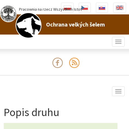
Pracownia na rzecz Wszystkich Istot
Ochrana velkých šelem
Togg
navig
Togg
navig
Popis druhu