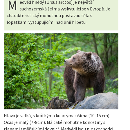
M
edvěd hnědý (Ursus arctos) je největší
suchozemská šelma vyskytující se v Evropě. Je
charakteristický mohutnou postavou těla s
lopatkami vystupujícími nad linií hřbetu.
Hlava je velká, s krátkýma kulatýma ušima (10-15 cm).
Ocas je malý (7-8cm). Má také mohutné končetiny s
tlapami směřujícími dovnitř. Medvědi jsou ploskochodci