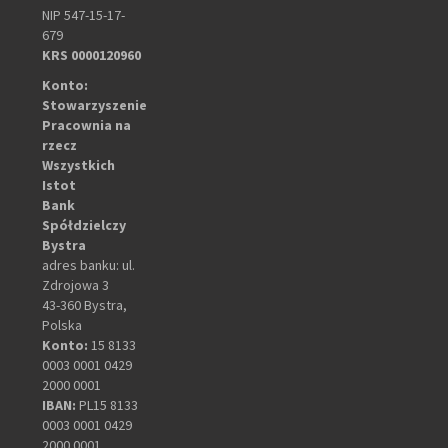
NIP 547-15-17-
679
KRS 0000120960
Konto:
Stowarzyszenie
Pracownia na
rzecz
Wszystkich
Istot
Bank
Spółdzielczy
Bystra
adres banku: ul.
Zdrojowa 3
43-360 Bystra,
Polska
Konto:
15 8133
0003 0001 0429
2000 0001
IBAN:
PL15 8133
0003 0001 0429
2000 0001