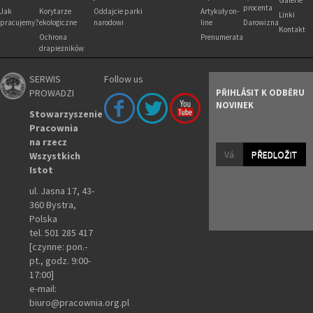
Galerie
procenta
Jak
Korytarze
Oddajcie parki
Artykuły on-
Linki
pracujemy?
ekologiczne
narodowi
line
Darowizna
Kontakt
Ochrona
Prenumerata
drapieżników
SERWIS
Follow us
PROWADZI
PŘIHLÁSIT K ODBĚRU
NOVINEK
Stowarzyszenie
Pracownia
na rzecz
PŘEDLOŽIT
Wszystkich
Istot
ul. Jasna 17, 43-
360 Bystra,
Polska
tel. 501 285 417
[czynne: pon.-
pt., godz. 9:00-
17:00]
e-mail:
biuro@pracownia.org.pl