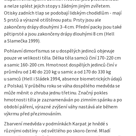
a nelze splést jejich stopy s žádným jiným zvířetem.
Otisky zadních tlap se podobají lidským chodidlům - mají
5 prstů a výrazně otištěnou patu. Prsty jsou ale
zakončeny drápy dlouhými 3-4 cm. Přední packy jsou také
pětiprsté a jsou zakončeny drápy dlouhými 8 cm (Hell
a Slamečka 1999).
Pohlavní dimorfismus se u dospělých jedinců objevuje
pouze ve velikosti těla. Délka těla samců činí 170-220 cm
a samic 160-200 cm. Hmotnost dospělých jedinců činí v
průměru od 140 do 210 kg u samic a od 170 do 330 kg
u samců (Hell i Sládek 1994, absence biometrických údajů
z Polska). V průběhu roku se váha dospělého medvěda se
může měnit o zhruba jednu třetinu. Značný pokles
hmotnosti těla je zaznamenáván po zimním spánku a po
období páření, výrazné zvýšení váhy nastává ale během
výkrmu před přezimováním.
Zbarvení medvěda v podmínkách Karpat je hnědé s
různými odstíny - od světlého po skoro černé. Mladí