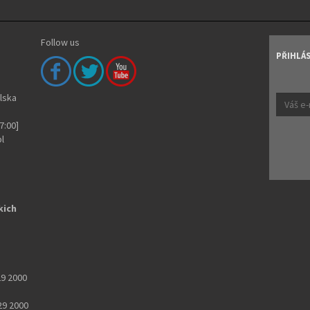
Follow us
PŘIHLÁ
olska
7:00]
pl
kich
29 2000
29 2000