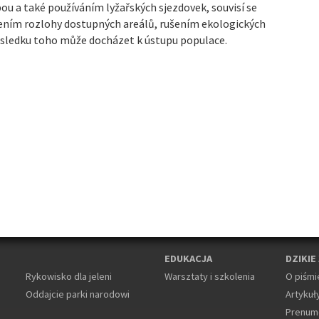
bou a také používáním lyžařských sjezdovek, souvisí se
ním rozlohy dostupných areálů, rušením ekologických
důsledku toho může docházet k ústupu populace.
EDUKACJA
DZIKIE
Rykowisko dla jeleni
Warsztaty i szkolenia
O piśmi
Oddajcie parki narodowi
Artykuły
Prenum