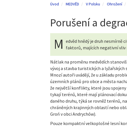
Úvod
MEDVĚD
V Polsku
Ohrožení
Porušení a degra
M
edvěd hnědý je druh nesmírně ci
faktorů, majících negativní vliv 
Nátlak na proměnu medvědích stanovišť s
vývoj a stavba turistických a lyžařských 
Mnozí autoři uvádějí, že u základu prob
územních plánů pro obce a města nacháze
že největší konflikty, které jsou spojen
tykají terénů, které mají plánovací do
daného druhu, týká se rovněž terénů, na 
chráněných krajinných oblastí nebo obla
Groń v obci Andrychów).
Pouze kompaktní velkoplošné lesní ko