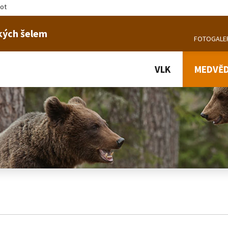
tot
kých šelem
FOTOGALE
VLK
MEDVĚ