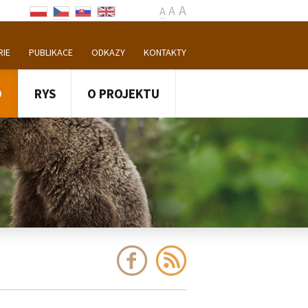
A
A
A
RIE
PUBLIKACE
ODKAZY
KONTAKTY
D
RYS
O PROJEKTU