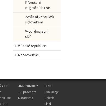
Přerušení
migračních tras
Zesílení konfliktů
s člověkem
Vývoj dopravní
sítě
V České republice
Na Slovensku
 ŻYCIE
JAK POMÓC?
INNE
e
1,5 procenta
Publikacje
 on-line
Darowizna
Galerie
erata
Linki