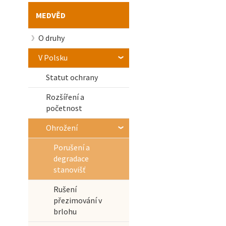
MEDVĚD
O druhy
V Polsku
Statut ochrany
Rozšíření a
početnost
Ohrožení
Porušení a
degradace
stanovišť
Rušení
přezimování v
brlohu