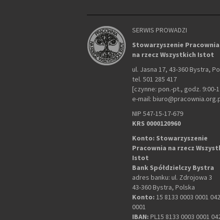
SERWIS PROWADZI
Stowarzyszenie Pracownia
na rzecz Wszystkich Istot
ul. Jasna 17, 43-360 Bystra, P
tel. 501 285 417
[czynne: pon.-pt., godz. 9:00-1
e-mail: biuro@pracownia.org.
NIP 547-15-17-679
KRS 0000120960
Konto: Stowarzyszenie
Pracownia na rzecz Wszyst
Istot
Bank Spółdzielczy Bystra
adres banku: ul. Zdrojowa 3
43-360 Bystra, Polska
Konto:
15 8133 0003 0001 04
0001
IBAN:
PL15 8133 0003 0001 04