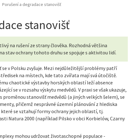
Porušení a degradace stanovišť
dace stanovišť
tlivý na rušení ze strany člověka. Rozhodná většina
na stav ochrany tohoto druhu se spojuje s aktivitou lidí.
e v Polsku zvyšuje. Mezi nejdůležitější problémy patří
středisek na místech, kde tato zvířata mají svá útočiště.
lému chaotické výstavby horských oblastí leží absence
jící se v rozsahu výskytu medvědů. V praxi se však ukazuje,
y s proměnou stanovišť medvědů (a jiných velkých šelem), se
kumenty, přičemž nesprávné územní plánování z hlediska
které se vztahují formy ochrany jejich oblastí, tj.
sti Natura 2000 (například Pilsko v obci Korbielów, Czarny
mplexy mohou udržovat životaschopné populace -