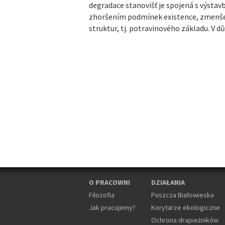
degradace stanovišť je spojená s výstav
zhoršením podmínek existence, zmenše
struktur, tj. potravinového základu. V 
O PRACOWNI
DZIAŁANIA
Filozofia
Puszcza Białowieska
Jak pracujemy?
Korytarze ekologiczne
Ochrona drapieżników