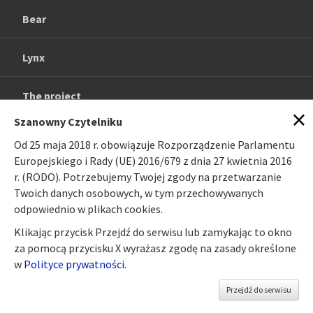
Bear
Lynx
The project
×
Szanowny Czytelniku
Gallery
Od 25 maja 2018 r. obowiązuje Rozporządzenie Parlamentu
Europejskiego i Rady (UE) 2016/679 z dnia 27 kwietnia 2016
Publications
r. (RODO). Potrzebujemy Twojej zgody na przetwarzanie
Twoich danych osobowych, w tym przechowywanych
odpowiednio w plikach cookies.
Links
Klikając przycisk Przejdź do serwisu lub zamykając to okno
za pomocą przycisku X wyrażasz zgodę na zasady określone
Contacts
w
Polityce prywatności
.
Przejdź do serwisu