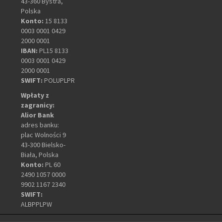
43-360 Bystra,
Polska
Konto:
15 8133
0003 0001 0429
2000 0001
IBAN:
PL15 8133
0003 0001 0429
2000 0001
SWIFT:
POLUPLPR
Wpłaty z
zagranicy:
Alior Bank
adres banku:
plac Wolności 9
43-300 Bielsko-
Biała, Polska
Konto:
PL 60
2490 1057 0000
9902 1167 2340
SWIFT:
ALBPPLPW