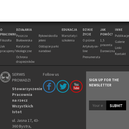
O
DZIAŁANIA
EDUKACJA
DZIKIE
JAK
INNE
PRACOWNI
ŻYCIE
POMÓC?
Puszcza
Rykowisko dla
Warsztaty i
Publikacje
Filozofia
Białowieska
jeleni
szkolenia
O piśmie
1,5
Galerie
procenta
Jak
Korytarze
Oddajcie parki
Artykuły on-
Linki
pracujemy?
ekologiczne
narodowi
line
Darowizna
Kontakt
Ochrona
Prenumerata
drapieżników
SERWIS
Follow us
PROWADZI
SIGN UP FOR THE
NEWSLETTER
Stowarzyszenie
Pracownia
na rzecz
SUBMIT
Wszystkich
Istot
ul. Jasna 17, 43-
360 Bystra,