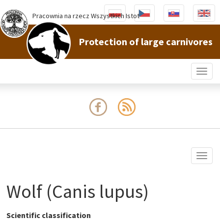
Pracownia na rzecz Wszystkich Istot
Protection of large carnivores
Togg
navig
Togg
navig
Wolf (Canis lupus)
Scientific classification