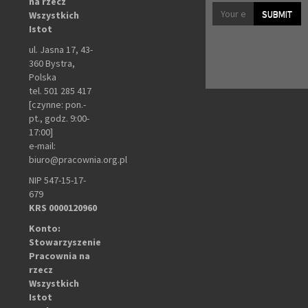
na rzecz
SUBMIT
Wszystkich
Istot
ul. Jasna 17, 43-
360 Bystra,
Polska
tel. 501 285 417
[czynne: pon.-
pt., godz. 9:00-
17:00]
e-mail:
biuro@pracownia.org.pl
NIP 547-15-17-
679
KRS 0000120960
Konto:
Stowarzyszenie
Pracownia na
rzecz
Wszystkich
Istot