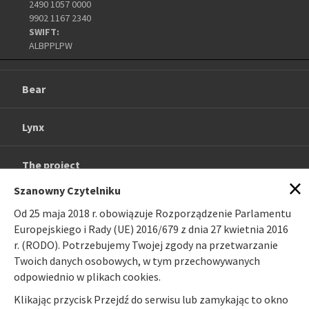
2490 1057 0000
9902 1167 2340
SWIFT:
ALBPPLPW
Bear
Lynx
The project
×
Szanowny Czytelniku
Gallery
Od 25 maja 2018 r. obowiązuje Rozporządzenie Parlamentu
Europejskiego i Rady (UE) 2016/679 z dnia 27 kwietnia 2016
Publications
r. (RODO). Potrzebujemy Twojej zgody na przetwarzanie
Twoich danych osobowych, w tym przechowywanych
odpowiednio w plikach cookies.
Links
Klikając przycisk Przejdź do serwisu lub zamykając to okno