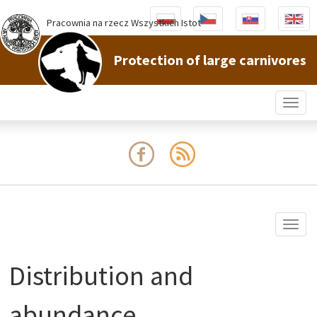
Pracownia na rzecz Wszystkich Istot
Protection of large carnivores
Togg
navig
Togg
navig
Distribution and
abundance