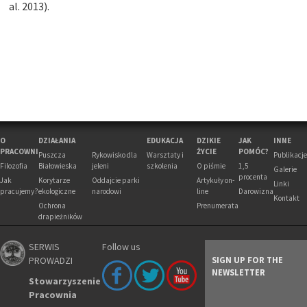
al. 2013).
O
DZIAŁANIA
EDUKACJA
DZIKIE
JAK
INNE
PRACOWNI
ŻYCIE
POMÓC?
Puszcza
Rykowisko dla
Warsztaty i
Publikacje
Filozofia
Białowieska
jeleni
szkolenia
O piśmie
1,5
Galerie
procenta
Jak
Korytarze
Oddajcie parki
Artykuły on-
Linki
pracujemy?
ekologiczne
narodowi
line
Darowizna
Kontakt
Ochrona
Prenumerata
drapieżników
SERWIS
Follow us
PROWADZI
SIGN UP FOR THE
NEWSLETTER
Stowarzyszenie
Pracownia